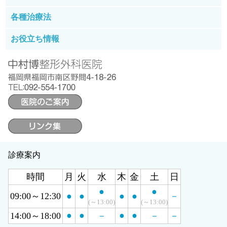
膝が痛い
すねの周りが痛い
各種治療法
手足のしびれ
肩やひじが痛い
理学療法
お役立ち情報
肩が上がらない（五十肩）
肉離れ
漢方療法
肩こり
漢方
ねん挫
栄養療法
疲労感
栄養療法
超高濃度ビタミンC療法
冷え（手足・肩・お腹）
遺伝子
下痢
宇宙
めまい
新型コロナ
ダイエット
当院の徒手療法
便秘
診療案内
心の病
時間
月
火
水
木
金
土
日
●
●
09:00～12:30
●
●
●
●
－
(～13:00)
(～13:00)
●
●
●
●
14:00～18:00
－
－
－