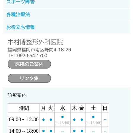
腰が痛い
スポーツ障害
膝が痛い
すねの周りが痛い
各種治療法
手足のしびれ
肩やひじが痛い
理学療法
お役立ち情報
肩が上がらない（五十肩）
肉離れ
漢方療法
肩こり
漢方
ねん挫
栄養療法
疲労感
栄養療法
超高濃度ビタミンC療法
冷え（手足・肩・お腹）
遺伝子
下痢
宇宙
めまい
新型コロナ
ダイエット
当院の徒手療法
便秘
診療案内
心の病
時間
月
火
水
木
金
土
日
●
●
09:00～12:30
●
●
●
●
－
(～13:00)
(～13:00)
●
●
●
●
14:00～18:00
－
－
－