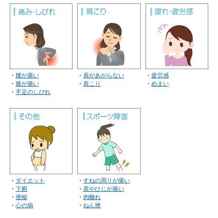
・
腰が痛い
・
肩があがらない
・
疲労感
・
膝が痛い
・
肩こり
・
めまい
・
手足のしびれ
・
ダイエット
・
すねの周りが痛い
・
下痢
・
肩やひじが痛い
・
便秘
・
肉離れ
・
心の病
・
ねん挫